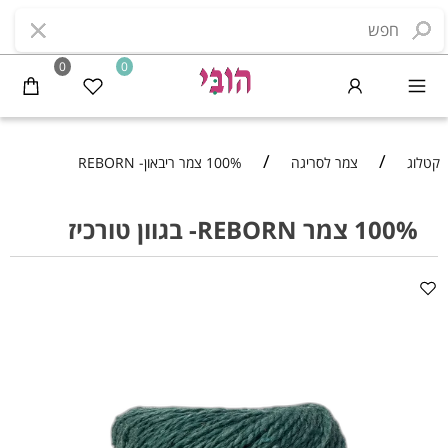
0
0
/
/
קטלוג
צמר לסריגה
100% צמר ריבאון- REBORN
100% צמר REBORN- בגוון טורכיז