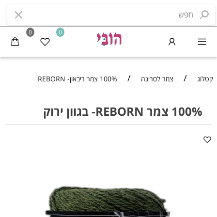
0
0
/
/
קטלוג
צמר לסריגה
100% צמר ריבאון- REBORN
100% צמר REBORN- בגוון ירוק