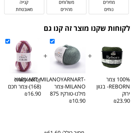
מחירים
משלוחים
קנייה
נוחים
מהירים
מאובטחת
לקוחות שקנו מוצר זה קנו גם
+
+
+
100% צמר
YARNART_MILANOYARNART-
crazy color
REBORN- בגוון
MILANO-צמר
(168)-צמר חכם
ירוק
מילנו-טורקיז 875
₪16.90
₪10.90
₪23.90
מחיר כולל:
61.60
₪