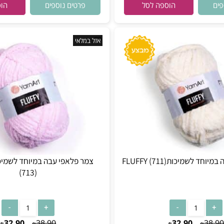
32.90
38.90
32.90
₪
₪
₪
₪
פרטים נוספים
הוספה לסל
הוספה
אזל במלאי
כותFLUFFY (711)
(713)