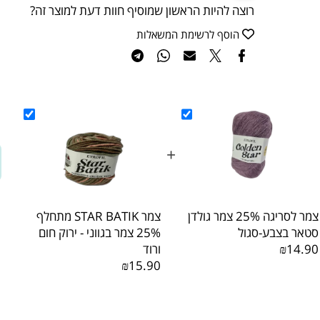
הוספה לסל
קניה מהירה
רוצה להיות הראשון שמוסיף חוות דעת למוצר זה?
הוסף לרשימת המשאלות
מח
+
ה
צמר לסריגה 25% צמר גולדן
צמר STAR BATIK מתחלף
בצבע-סגול
25% צמר בגווני - ירוק חום
₪1
ורוד
₪15.90