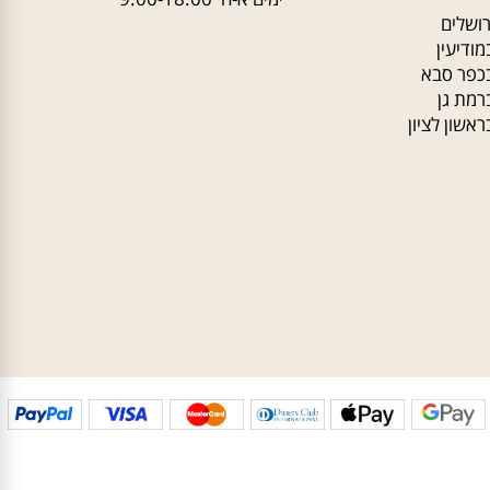
שלים - גבעת שאול
טלפון:
03-5331340
לים - כלל
פקס: 02-6514048
שלים - מבשרת
שלים- צומת שמואל
שעות פעילות מוקד ההזמנות:
ימים א-ה' 9:00-18:00
לים
יעין
ר סבא
ת גן
ון לציון