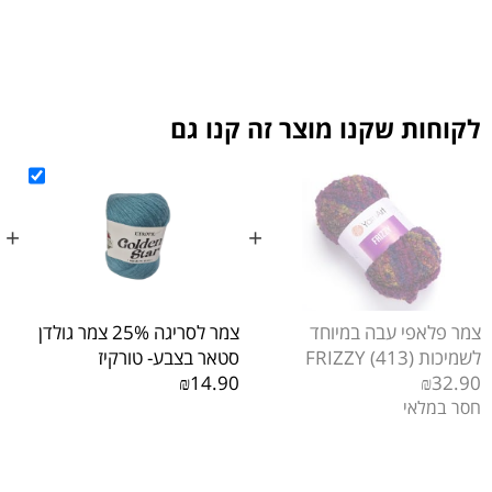
ת שקנו מוצר זה קנו גם
+
+
אפי עבה במיוחד
צמר לסריגה 25% צמר גולדן
FRIZ)
סטאר בצבע- טורקיז
סטאר 
4.90
₪14.90
₪
לאי