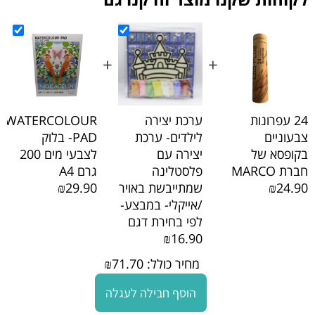
+
+
24 עפרונות
ערכת יצירה
WATERCOLOUR
צבעוניים
לילדים- ערכת
PAD- בלוק
בקופסא של
יצירה עם
לצבעי מים 200
חברת MARCO
פלסטלינה
גרם A4
₪24.90
שמתייבשת באויר
₪29.90
/אייקלי- במבצע-
לפי בחירת דגם
₪16.90
מחיר כולל:
71.70
₪
הוסף חבילה לעגלה