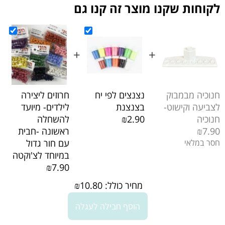
לקוחות שקנו מוצר זה קנו גם
+
+
חנוכיה מבמבוק
נצנצים לפי יח
חרוזים ליצירה
לצביעה וקישוט-
בצנצנת
לילדים- מיועד
חנוכיה
₪2.90
להשחלה
₪7.90
ראשונה -חבית
חסר במלאי
עם חור גדול
במיוחד לצ'וקטה
₪7.90
מחיר כולל:
10.80
₪
הוסף חבילה לעגלה