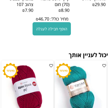
₪29.90
(70) חום
צהוב 107
₪7.90
₪8.90
מחיר כולל:
46.70
₪
הוסף חבילה לעגלה
יכול לעניין אותך