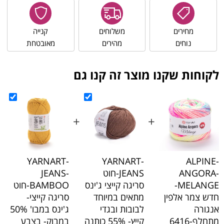
מחירים
משלוחים
קנייה
נוחים
מהירים
מאובטחת
לקוחות שקנו מוצר זה קנו גם
+
+
YARNART-
YARNART-
ALPINE-
ANGORA-
JEANS-חוט
JEANS-
MELANGE-
סריגה קייצי ג'ינס
BAMBOO-חוט
חדש צמר אלפין
מתאים במיוחד
סריגה קייצי-
אנגורה
לבובות ובגדי
ג'ינס במבו' 50%
מתחלף-6416
קייץ- 55% כותנה
במבוק- בצבע