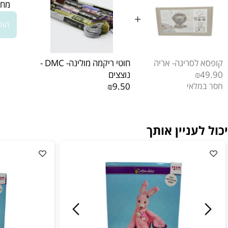
מחיר כול
+
הוסף חבי
לסריגה- אריה
חוטי ריקמה מולינה- DMC -
₪
נוצצים
לאי
₪9.50
עניין אותך