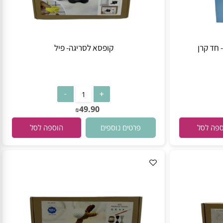
 קרן
קופסא לסריגה- פיל
49.90
₪
פרטים נוספים
 לסל
הוספה לסל