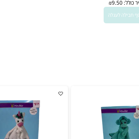
ל:
9.50
₪
לה לעגלה