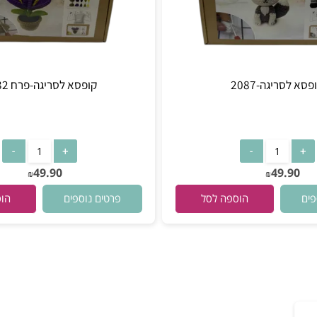
יגה-2087
קופסא לסריגה-פרח 2032
49.90
49.
₪
₪
פרטים נוספים
הוספה לסל
הוספה