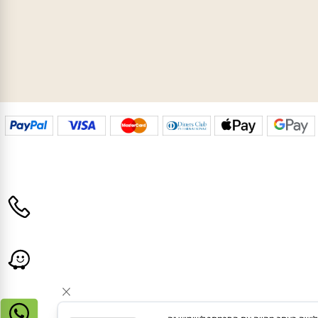
ת גן
ון לציון