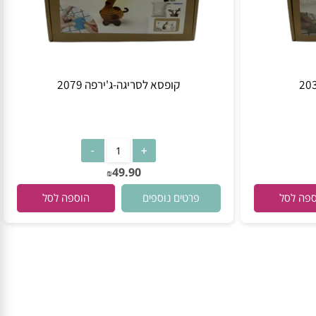
קופסא לסריגה-ג'ירפה 2079
49.90
₪
פרטים נוספים
 לסל
הוספה לסל