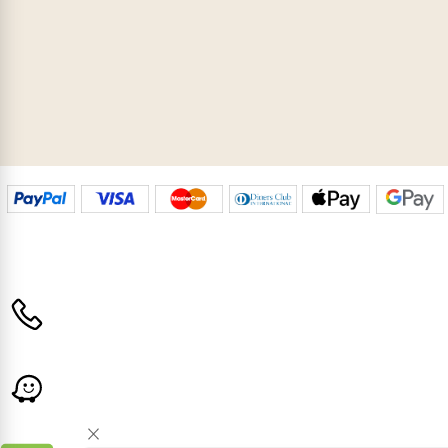
ר סבא
ת גן
ון לציון