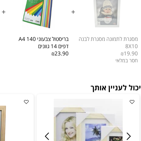
+
+
לתמונה מסגרת לבנה
בריסטול צבעוני A4 140
סרט סאטן 2 ס
דפים 14 גוונים
4.90
₪23.90
₪
לאי
עניין אותך