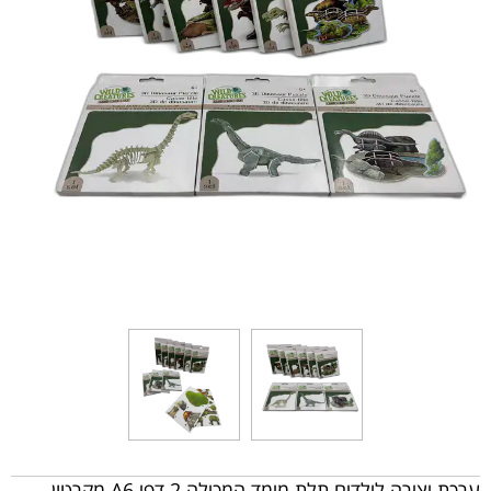
ערכת יצירה לילדים תלת מימד המכילה 2 דפי A6 מקרטון