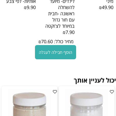
מיני
לילדים- מיועד
אותיות- לפי צבע
₪49.90
להשחלה
₪9.90
ראשונה -חבית
עם חור גדול
במיוחד לצ'וקטה
₪7.90
מחיר כולל:
70.60
₪
הוסף חבילה לעגלה
יכול לעניין אותך